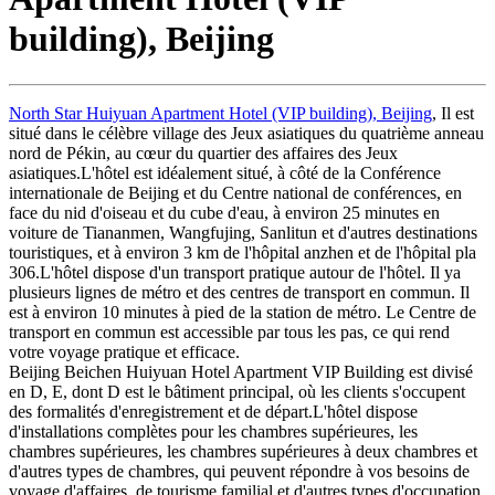
building), Beijing
North Star Huiyuan Apartment Hotel (VIP building), Beijing
, Il est
situé dans le célèbre village des Jeux asiatiques du quatrième anneau
nord de Pékin, au cœur du quartier des affaires des Jeux
asiatiques.L'hôtel est idéalement situé, à côté de la Conférence
internationale de Beijing et du Centre national de conférences, en
face du nid d'oiseau et du cube d'eau, à environ 25 minutes en
voiture de Tiananmen, Wangfujing, Sanlitun et d'autres destinations
touristiques, et à environ 3 km de l'hôpital anzhen et de l'hôpital pla
306.L'hôtel dispose d'un transport pratique autour de l'hôtel. Il ya
plusieurs lignes de métro et des centres de transport en commun. Il
est à environ 10 minutes à pied de la station de métro. Le Centre de
transport en commun est accessible par tous les pas, ce qui rend
votre voyage pratique et efficace.
Beijing Beichen Huiyuan Hotel Apartment VIP Building est divisé
en D, E, dont D est le bâtiment principal, où les clients s'occupent
des formalités d'enregistrement et de départ.L'hôtel dispose
d'installations complètes pour les chambres supérieures, les
chambres supérieures, les chambres supérieures à deux chambres et
d'autres types de chambres, qui peuvent répondre à vos besoins de
voyage d'affaires, de tourisme familial et d'autres types d'occupation.