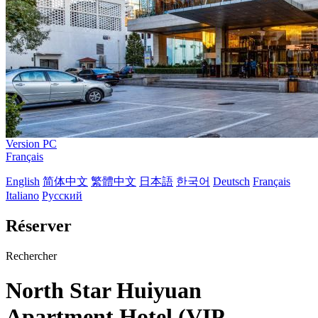
Version PC
Français
English
简体中文
繁體中文
日本語
한국어
Deutsch
Français
Italiano
Русский
Réserver
Rechercher
North Star Huiyuan
Apartment Hotel (VIP